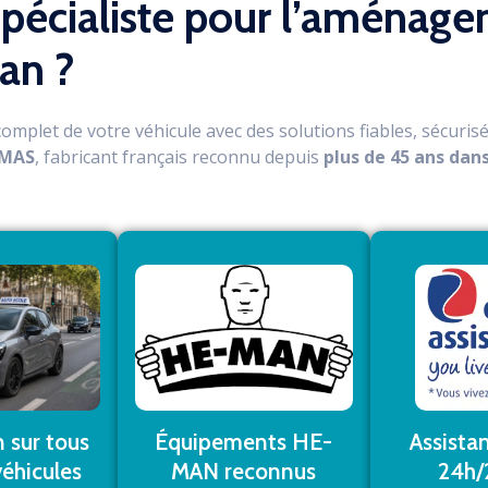
pécialiste pour l’aménage
an ?
mplet de votre véhicule avec des solutions fiables, sécuris
IMAS
, fabricant français reconnu depuis
plus de 45 ans dan
r plus
En savoir plus
En sa
Équipements HE-
n sur tous
Assista
MAN reconnus
éhicules​
24h/2