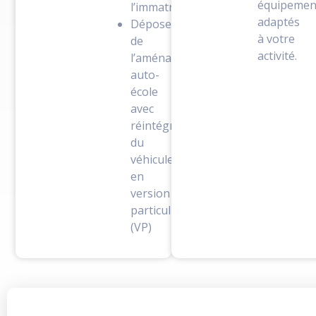
équipemen
l’immatriculation
adaptés
Dépose
à votre
de
activité.
l’aménagement
auto-
école
avec
réintégration
du
véhicule
en
version
particulière
(VP)