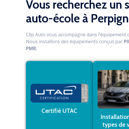
Vous recherchez un s
auto-école à Perpign
Clip Auto vous accompagne dans l’équipement co
Nous installons des équipements conçus par
P
PMR.
En savoir plus
En savoi
Certifié UTAC
Installatio
types de v