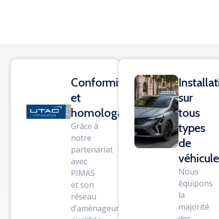
Conformité
Installa
et
sur
homologation
tous
Grâce à
types
notre
de
partenariat
véhicul
avec
Nous
PIMAS
équipons
et son
la
réseau
majorité
d’aménageurs
des