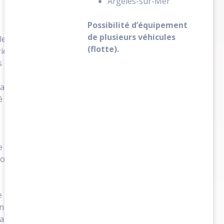
Argelès-sur-Mer
Possibilité d’équipement
de plusieurs véhicules
le
(flotte).
riement
s
nageur
é
S
e
obile
e
nisation
taire