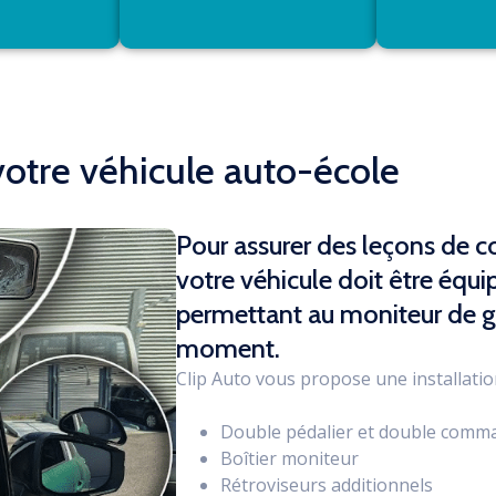
otre véhicule auto-école
Pour assurer des leçons de co
votre véhicule doit être équi
permettant au moniteur de ga
moment.
Clip Auto vous propose une installation
Double pédalier et double comm
Boîtier moniteur
Rétroviseurs additionnels