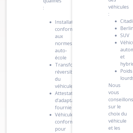
qualifiés
véhicules
:
:
Citad
Installation
Berli
conforme
SUV
aux
Véhic
normes
auto
auto-
et
école
hybri
Transformation
Poids
réversible
lourd
du
Nous
véhicule
vous
Attestation
conseillon
d’adaptation
sur le
fournie
choix du
Véhicule
véhicule
conforme
et les
pour