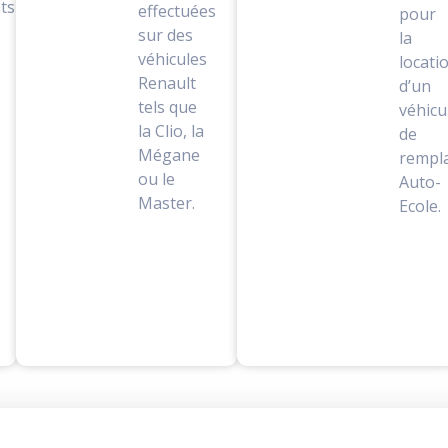
ts
effectuées
pour
sur des
la
véhicules
locati
Renault
d’un
tels que
véhicu
la Clio, la
de
Mégane
rempl
ou le
Auto-
Master.
Ecole.