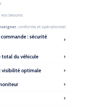
r
 vos besoins
nseigner
, conforme et opérationnel.
e commande : sécurité
 total du véhicule
 visibilité optimale
 moniteur