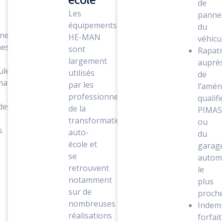
de
Les
panne
équipements
du
ines
HE-MAN
véhicu
nes
sont
Rapat
largement
auprè
ules
utilisés
de
matiques
par les
l’amé
professionnels
qualifi
des
de la
PIMA
transformation
ou
s
auto-
du
école et
garag
se
autom
s
retrouvent
le
notamment
plus
sur de
proch
nombreuses
Indem
réalisations
forfai