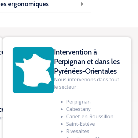
èges ergonomiques
ce
Intervention à
Perpignan et dans les
Pyrénées-Orientales
Nous intervenons dans tout
le secteur :
Perpignan
ce
Cabestany
Canet-en-Roussillon
ance
Saint-Estève
Rivesaltes