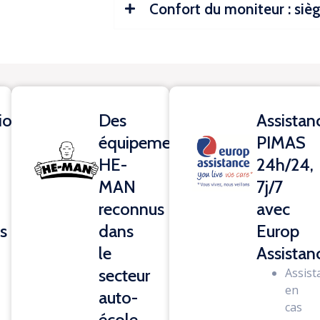
Confort du moniteur : si
tion
Des
Assistan
équipements
PIMAS
HE-
24h/24,
MAN
7j/7
reconnus
avec
es
dans
Europ
le
Assistan
secteur
Assist
en
auto-
cas
école​