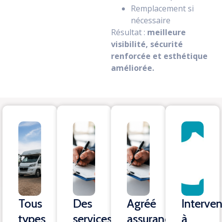
Remplacement si
nécessaire
Résultat :
meilleure
visibilité, sécurité
renforcée et esthétique
améliorée.
Tous
Des
Agréé
Interven
types
services
assurances
à