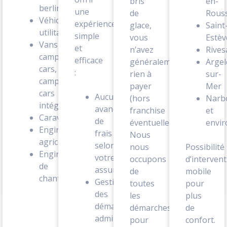
bris
en-
berlines…)
une
de
Rouss
Véhicules
expérience
glace,
Saint
utilitaires
simple
vous
Estèv
Vans,
et
n’avez
Rives
camping-
efficace
généralement
Argel
cars,
:
rien à
sur-
camping-
payer
Mer
cars
Aucune
(hors
Narb
intégrals
avance
franchise
et
Caravanes
de
éventuelle).
envir
Engins
frais
Nous
agricoles
selon
nous
Possibilité
Engins
votre
occupons
d’intervent
de
assurance
de
mobile
chantier
Gestion
toutes
pour
des
les
plus
démarches
démarches
de
administratives
pour
confort.