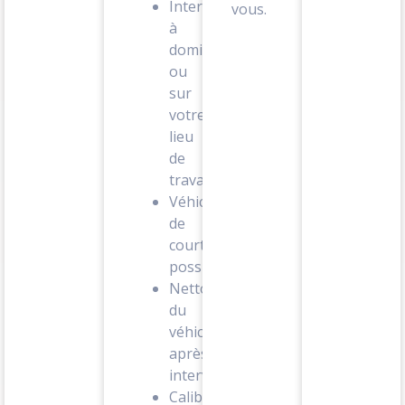
Intervention
vous.
à
domicile
ou
sur
votre
lieu
de
travail
Véhicule
de
courtoisie
possible
Nettoyage
du
véhicule
après
intervention
Calibrage