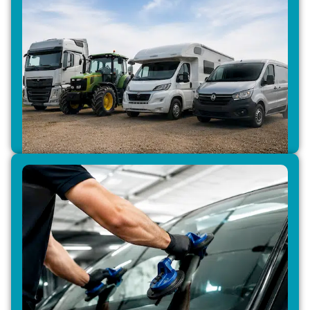
Voiture, utilitaire, camping-car, camion ou engin
agricole : GlassAuto intervient sur tous types de
véhicules pour la réparation et le remplacement
de vitrages automobiles.
Intervention tous véhicules
En passant par le réseau GlassAuto, vous profitez
d’une garantie nationale et d’un suivi
professionnel de qualité pour toutes vos
interventions vitrage, partout en France.