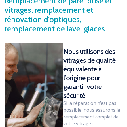
Remplacement de pare-brise et
vitrages, remplacement et
rénovation d'optiques,
remplacement de lave-glaces
Nous utilisons des
vitrages de qualité
équivalente à
l’origine pour
garantir votre
sécurité.
Si la réparation n’est pas
possible, nous assurons le
remplacement complet de
votre vitrage :