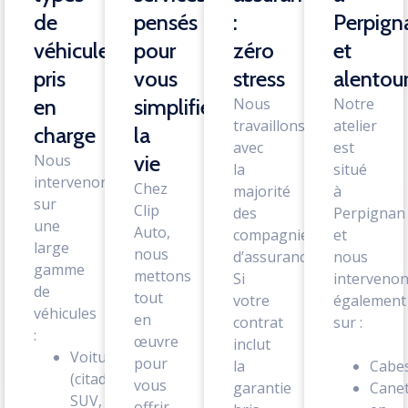
de
pensés
:
Perpign
véhicules
pour
zéro
et
pris
vous
stress
alentou
en
simplifier
Nous
Notre
travaillons
atelier
charge
la
avec
est
Nous
vie
la
situé
intervenons
Chez
majorité
à
sur
Clip
des
Perpignan
une
Auto,
compagnies
et
large
nous
d’assurance.
nous
gamme
mettons
Si
interveno
de
tout
votre
également
véhicules
en
contrat
sur :
:
œuvre
inclut
Voitures
pour
la
Cabe
(citadines,
vous
garantie
Canet
SUV,
offrir