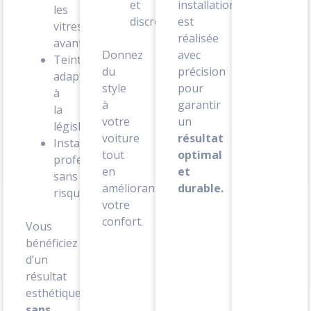
et
installation
les
discrète
est
vitres
réalisée
avant
Donnez
avec
Teintes
du
précision
adaptées
style
pour
à
à
garantir
la
votre
un
législation
voiture
résultat
Installation
tout
optimal
professionnelle
en
et
sans
améliorant
durable.
risque
votre
confort.
Vous
bénéficiez
d’un
résultat
esthétique
sans