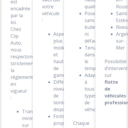
est
votre
qualité
Rouss
encadrée
véhicule
Pose
Saint
par la
:
sans
Estèv
loi.
bulles
Rives
Chez
Aspect
ni
Argel
Clip
plus
défauts
sur-
Auto,
moderne
Tenue
Mer
nous
et
dans
respectons
haut
le
Possibilité
strictement
de
temps
d’intervent
la
gamme
Adaptation
sur
réglementation
Différents
à
flotte
en
niveaux
tous
de
vigueur
de
types
véhicules
:
teinte
de
profession
disponibles
véhicules
Transparence
Finition
minimale
propre
Chaque
sur