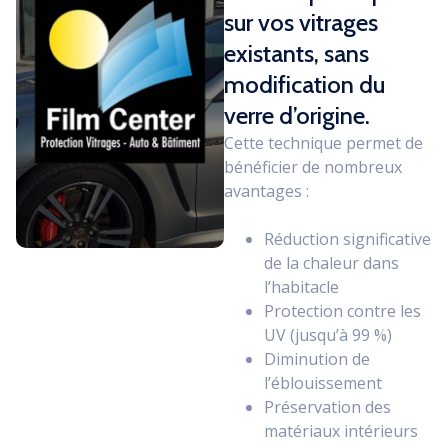
sur vos vitrages
existants, sans
modification du
verre d’origine.
Cette technique permet de
bénéficier de nombreux
avantages :
Réduction significative
de la chaleur dans
l’habitacle
Protection contre les
UV (jusqu’à 99 %)
Diminution de
l’éblouissement
Préservation des
matériaux intérieurs