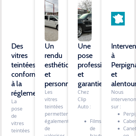
Des
Un
Une
Interven
vitres
rendu
pose
à
teintées
esthétique
professionnelle
Perpign
conformes
et
et
et
à la
personnalisé
garantie
alentou
réglementation
Les
Chez
Nous
vitres
Clip
interveno
La
teintées
Auto :
sur :
pose
permettent
Perp
de
également
Films
Cabe
vitres
de
de
Canet
teintées
valoriser
haute
en-