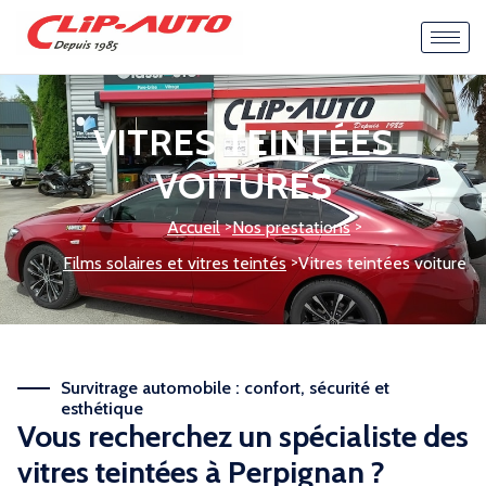
VITRES TEINTÉES
VOITURES
>
>
Accueil
Nos prestations
>
Films solaires et vitres teintés
Vitres teintées voiture
Survitrage automobile : confort, sécurité et
esthétique
Vous recherchez un spécialiste des
vitres teintées à Perpignan ?