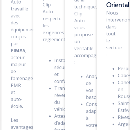
Auto
Oriental
Clip
technique,
travaille
Auto
Nous
Clip
avec
respecte
interveno
Auto
des
les
dans
vous
équipements
exigences
tout
propose
conçus
réglementaires
le
un
par
:
secteur
véritable
PIMAS
,
:
accompagnement
acteur
Installation
:
majeur
sécurisée
Perp
de
et
Cabe
Analyse
l’aménagement
conforme
Canet
de
PMR
Transformation
en-
vos
et
réversible
Rouss
besoins
auto-
du
Saint
Conseils
école.
véhicule
Estèv
adaptés
Attestation
Rives
à
Les
d’adaptation
Argel
votre
avantages