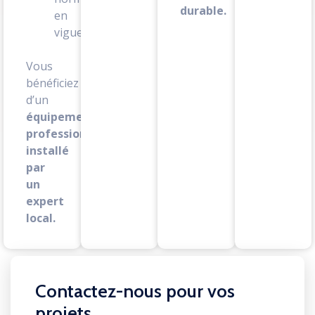
durable.
en
vigueur
Vous
bénéficiez
d’un
équipement
professionnel
installé
par
un
expert
local.
Contactez-nous pour vos
projets