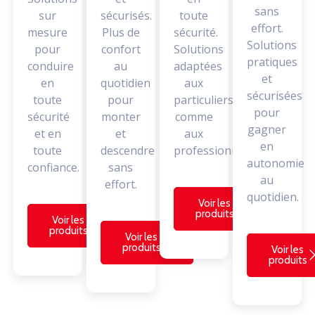
sans
sur
sécurisés.
toute
effort.
mesure
Plus de
sécurité.
Solutions
pour
confort
Solutions
pratiques
conduire
au
adaptées
et
en
quotidien
aux
sécurisées
toute
pour
particuliers
pour
sécurité
monter
comme
gagner
et en
et
aux
en
toute
descendre
professionnels.
autonomie
confiance.
sans
au
effort.
quotidien.
Voir les
produits
Voir les
produits
Voir les
produits
Voir les
produits