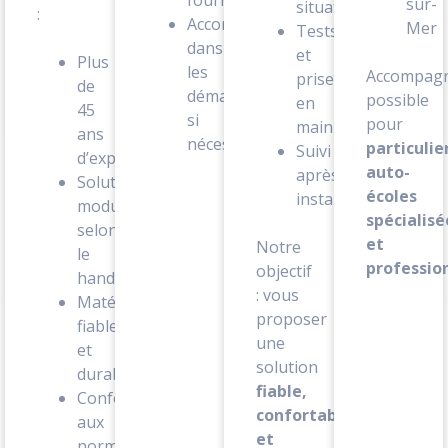
fournie
sur-
situation
:
Accompagnement
Mer
Tests
dans
et
Plus
les
Accompag
prise
de
démarches
possible
en
45
si
pour
main
ans
nécessaire
particulie
Suivi
d’expertise
auto-
après
Solutions
écoles
installation
modulables
spécialisé
selon
et
Notre
le
profession
objectif
handicap
: vous
Matériel
proposer
fiable
une
et
solution
durable
fiable,
Conformité
confortable
aux
et
normes