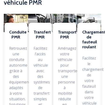
véhicule PMR
Conduite
Transfert
Transport
Chargemen
PMR
PMR
PMR
de
fauteuil
roulant
Retrouvez
Facilitez
Aménagez
une
l’accès
votre
Facilitez
conduite
au
véhicule
le
autonome
véhicule
pour
chargement
grâce à
avec
transporter
de
des
des
une
votre
équipements
systèmes
personne
fauteuil
adaptés
de
à
dans
à votre
transfert
mobilité
votre
situation.
simples
réduite
véhicule
Solutions
et
en