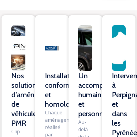
Nos
Installation
Un
Interven
solutions
conforme
accompagnement
à
d’aménagement
et
humain
Perpign
de
homologuée
et
et
véhicule
Chaque
personnalisé
dans
aménagement
PMR
Au-
les
réalisé
delà
Clip
Pyrénée
par
de la