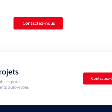
Contactez-nous
rojets
Contactez-
biles pour
nts auto-école.