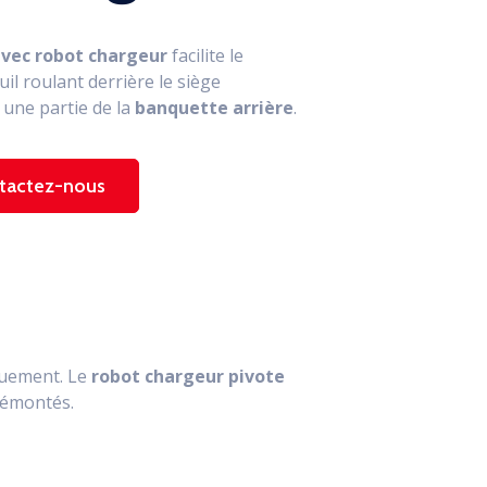
avec robot chargeur
facilite le
il roulant derrière le siège
 une partie de la
banquette arrière
.
tactez-nous
quement. Le
robot chargeur pivote
démontés.