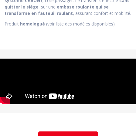
système CARONY
, côté passager. Le transfert s’effectue
sans
quitter le siège
, sur une
embase roulante qui se
transforme en fauteuil roulant
, assurant confort et mobilité.
Produit
homologué
(voir liste des modèles disponibles).